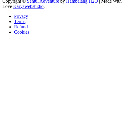
Copyright ©
Sentul Adventure
by
Hambalang H2O
| Made With
Love
Karyawebstudio
.
Privacy
Terms
Refund
Cookies