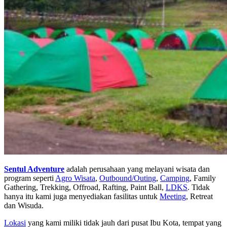
Sentul Adventure
adalah perusahaan yang melayani wisata dan
program seperti
Agro Wisata
,
Outbound/Outing
,
Camping
, Family
Gathering, Trekking, Offroad, Rafting, Paint Ball,
LDKS
. Tidak
hanya itu kami juga menyediakan fasilitas untuk
Meeting
, Retreat
dan Wisuda.
Lokasi
yang kami miliki tidak jauh dari pusat Ibu Kota, tempat yang