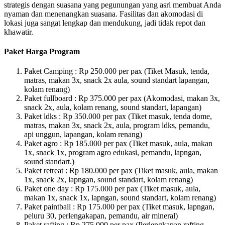
strategis dengan suasana yang pegunungan yang asri membuat Anda
nyaman dan menenangkan suasana. Fasilitas dan akomodasi di
lokasi juga sangat lengkap dan mendukung, jadi tidak repot dan
khawatir.
Paket Harga Program
Paket Camping : Rp 250.000 per pax (Tiket Masuk, tenda,
matras, makan 3x, snack 2x aula, sound standart lapangan,
kolam renang)
Paket fullboard : Rp 375.000 per pax (Akomodasi, makan 3x,
snack 2x, aula, kolam renang, sound standart, lapangan)
Paket ldks : Rp 350.000 per pax (Tiket masuk, tenda dome,
matras, makan 3x, snack 2x, aula, program ldks, pemandu,
api unggun, lapangan, kolam renang)
Paket agro : Rp 185.000 per pax (Tiket masuk, aula, makan
1x, snack 1x, program agro edukasi, pemandu, lapngan,
sound standart.)
Paket retreat : Rp 180.000 per pax (Tiket masuk, aula, makan
1x, snack 2x, lapngan, sound standart, kolam renang)
Paket one day : Rp 175.000 per pax (Tiket masuk, aula,
makan 1x, snack 1x, lapngan, sound standart, kolam renang)
Paket paintball : Rp 175.000 per pax (Tiket masuk, lapngan,
peluru 30, perlengakapan, pemandu, air mineral)
Paket rafting : Rp 275.000 per pax (Perlengkapan rafting,