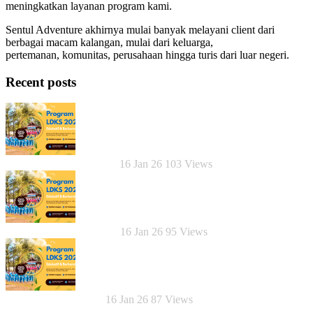
meningkatkan layanan program kami.
Sentul Adventure akhirnya mulai banyak melayani client dari
berbagai macam kalangan, mulai dari keluarga,
pertemanan, komunitas, perusahaan hingga turis dari luar negeri.
Recent posts
Panduan Memilih LDKS
16 Jan 26
103
Views
Hambalang H2O, LDKS
16 Jan 26
95
Views
Keunggulan Sentul se
16 Jan 26
87
Views