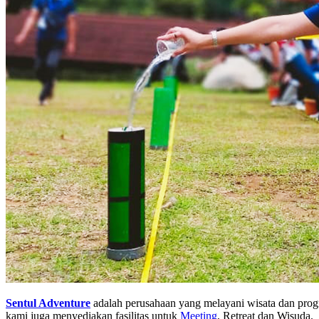
Sentul Adventure
adalah perusahaan yang melayani wisata dan prog
kami juga menyediakan fasilitas untuk
Meeting
, Retreat dan Wisuda.