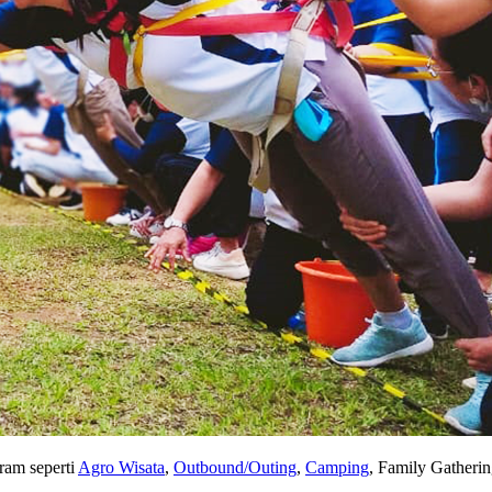
ram seperti
Agro Wisata
,
Outbound/Outing
,
Camping
, Family Gatherin