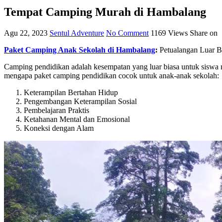
Tempat Camping Murah di Hambalang
Agu 22, 2023
Sentul Adventure
No Comment
1169
Views
Share on
Paket Camping Anak Sekolah di Hambalang
:
Petualangan Luar B
Camping pendidikan adalah kesempatan yang luar biasa untuk siswa m
mengapa paket camping pendidikan cocok untuk anak-anak sekolah:
Keterampilan Bertahan Hidup
Pengembangan Keterampilan Sosial
Pembelajaran Praktis
Ketahanan Mental dan Emosional
Koneksi dengan Alam