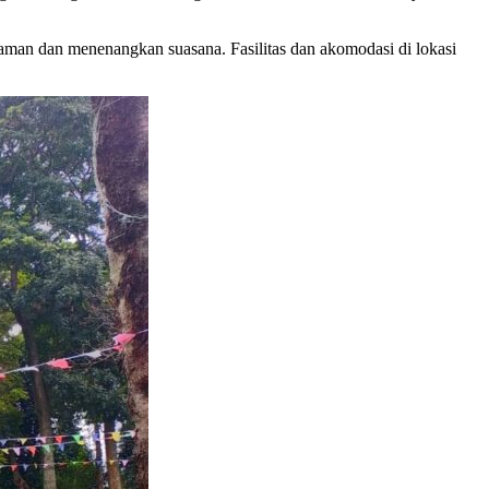
aman dan menenangkan suasana. Fasilitas dan akomodasi di lokasi