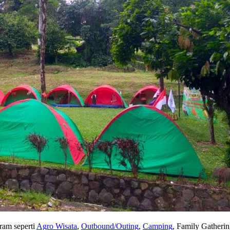
ram seperti
Agro Wisata
,
Outbound/Outing
,
Camping
, Family Gatherin