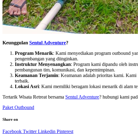
Keunggulan
Sentul Adventure
?
Program Menarik
: Kami menyediakan program outbound yang
pengembangan yang diinginkan.
Instruktur Menyenangkan
: Program kami dipandu oleh inst
pembangunan tim, komunikasi, dan kepemimpinan.
Keamanan Terjamin
: Keamanan adalah prioritas kami. Kami
terbaik.
Lokasi Asri
: Kami memiliki beragam lokasi menarik di alam te
Tertarik Wisata Retreat bersama
Sentul Adventure
? hubungi kami pada
Paket Outbound
Share on
Facebook
Twitter
Linkedin
Pinterest