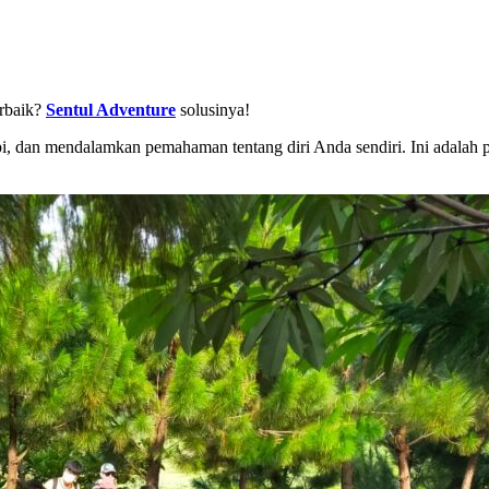
erbaik?
Sentul Adventure
solusinya!
, dan mendalamkan pemahaman tentang diri Anda sendiri. Ini adalah 