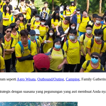
ram seperti
Agro Wisata
,
Outbound/Outing
,
Camping
, Family Gatherin
g strategis dengan suasana yang pegunungan yang asri membuat Anda ny