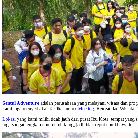
Sentul Adventure
adalah perusahaan yang melayani wisata dan prog
kami juga menyediakan fasilitas untuk
Meeting
, Retreat dan Wisuda.
Lokasi
yang kami miliki tidak jauh dari pusat Ibu Kota, tempat yan
juga sangat lengkap dan mendukung, jadi tidak repot dan khawatir.